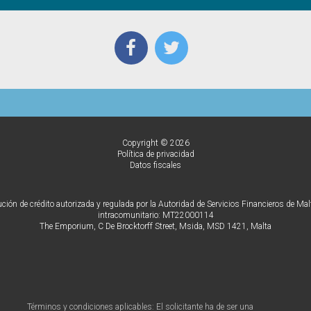
Copyright © 2026
Política de privacidad
Datos fiscales
ón de crédito autorizada y regulada por la Autoridad de Servicios Financieros de Mal
intracomunitario: MT22000114
The Emporium, C De Brocktorff Street, Msida, MSD 1421, Malta
Términos y condiciones aplicables: El solicitante ha de ser una