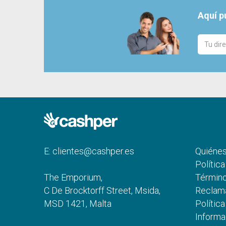
Aquí p
E:
clientes@cashper.es
Quiéne
Polític
The Emporium,
Término
C De Brocktorff Street, Msida,
Reclam
MSD 1421, Malta
Polític
Informa