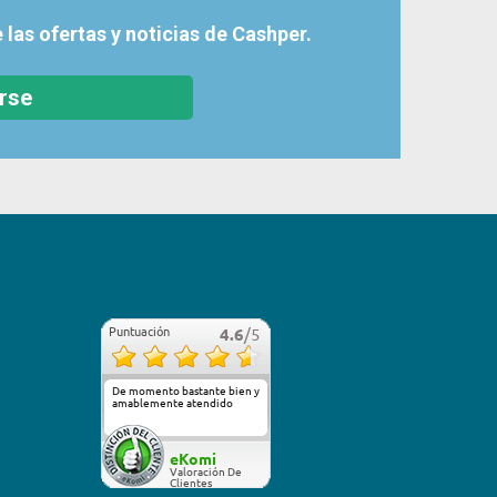
 las ofertas y noticias de Cashper.
irse
Puntuación
4.6
/5
De momento bastante bien y
amablemente atendido
Más...
eKomi
Valoración De
Clientes