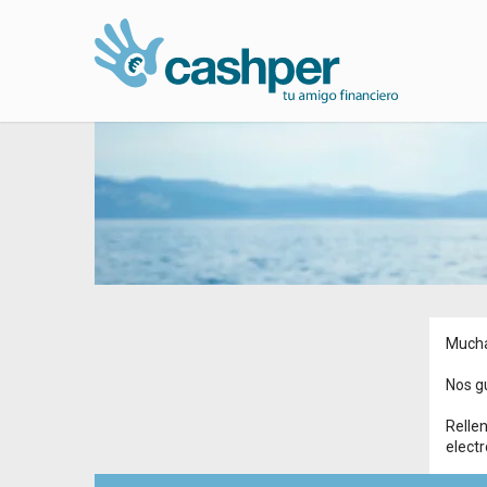
Muchas
Nos gu
Rellen
electr