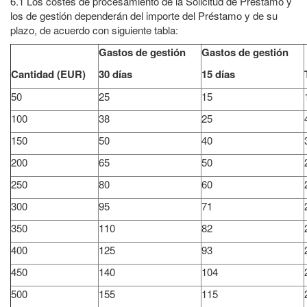
6.1 Los costes de procesamiento de la Solicitud de Préstamo y
los de gestión dependerán del importe del Préstamo y de su
plazo, de acuerdo con siguiente tabla:
Gastos de gestión
Gastos de gestión
Cantidad (EUR)
30 días
15 días
50
25
15
100
38
25
150
50
40
200
65
50
250
80
60
300
95
71
350
110
82
400
125
93
450
140
104
500
155
115