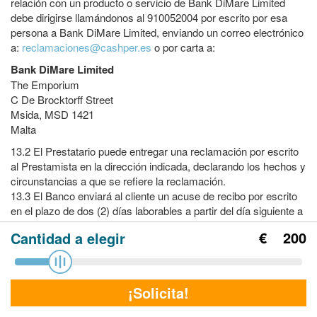
relación con un producto o servicio de Bank DiMare Limited
debe dirigirse llamándonos al 910052004 por escrito por esa
persona a Bank DiMare Limited, enviando un correo electrónico
a:
reclamaciones@cashper.es
o por carta a:
Bank DiMare Limited
The Emporium
C De Brocktorff Street
Msida, MSD 1421
Malta
13.2
El Prestatario puede entregar una reclamación por escrito
al Prestamista en la dirección indicada, declarando los hechos y
circunstancias a que se refiere la reclamación.
13.3
El Banco enviará al cliente un acuse de recibo por escrito
en el plazo de dos (2) días laborables a partir del día siguiente a
la recepción de la reclamación por el Banco. El Banco confirma
€
200
Cantidad a elegir
que se tomarán todas las medidas necesarias para resolver la
reclamación en un plazo de quince (15) días laborables. En
caso de no ser posible, el Banco informará al cliente al respecto
y le indicará cuándo es probable que se complete.
¡Solicita!
13.4
En caso de que el Prestatario siguiera sin estar satisfecho
con la gestión de la reclamación por parte del Prestamista,