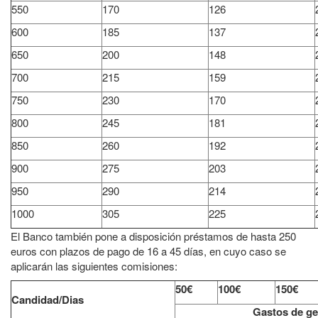
550
170
126
600
185
137
650
200
148
700
215
159
750
230
170
800
245
181
850
260
192
900
275
203
950
290
214
1000
305
225
El Banco también pone a disposición préstamos de hasta 250
euros con plazos de pago de 16 a 45 días, en cuyo caso se
aplicarán las siguientes comisiones:
50€
100€
150€
Candidad/Dias
Gastos de ge