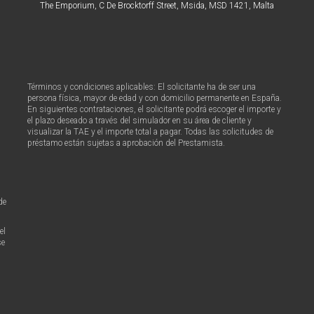
The Emporium, C De Brocktorff Street, Msida, MSD 1421, Malta
Términos y condiciones aplicables: El solicitante ha de ser una
persona física, mayor de edad y con domicilio permanente en España.
En siguientes contrataciones, el solicitante podrá escoger el importe y
el plazo deseado a través del simulador en su área de cliente y
visualizar la TAE y el importe total a pagar. Todas las solicitudes de
préstamo están sujetas a aprobación del Prestamista.
de
el
se