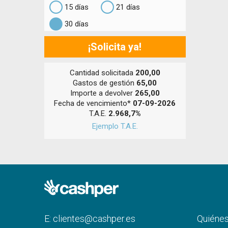
15 días
21 días
30 días
¡Solicita ya!
Cantidad solicitada
200,00
Gastos de gestión
65,00
Importe a devolver
265,00
Fecha de vencimiento*
07-09-2026
T.A.E.
2.968,7%
Ejemplo T.A.E.
E:
clientes@cashper.es
Quiéne