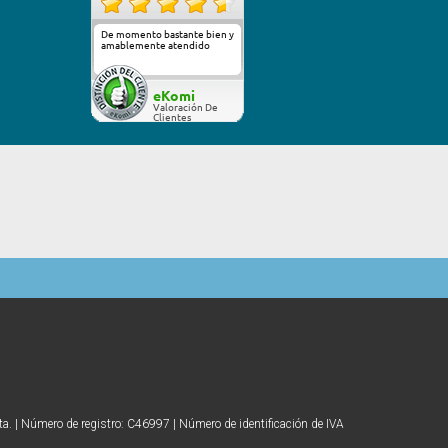
De momento bastante bien y
amablemente atendido
Más...
eKomi
Valoración De
Clientes
ta. | Número de registro: C46997 | Número de identificación de IVA