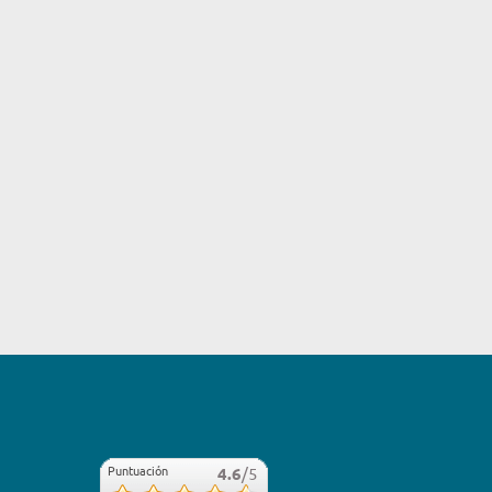
Puntuación
4.6
/5