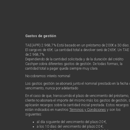
Gastos de gestión
TAE(APR) 2.968,7% Está basado en un préstamo de 200€ a 30 días.
El cargo es de 65€. La cantidad total a devolver será de 265€. Un TAE
de 2.968,7%.
Dependiendo de la cantidad solicitada y de la duración del crédito
Cashper cobra diferentes gastos de gestión. De todas formas, la
cantidad total a pagar queda siempre muy clara.
No cobramos interés nominal
Los gastos gestión se abonará junto el nominal prestado en la fecha 
vencimiento, nunca por adelantado
En el caso de que, transcurrido el plazo de vencimiento del préstamo, 
cliente no abonara el importe del mismo más los gastos de gestión, 
aplicarán recargos sobre la cantidad inicial prestada. Estos recargos
están indicados en nuestros
Términos y Condiciones
y son los
siguientes:
al día siguiente del vencimiento del plazo 20 €,
a los 10 días del vencimiento del plazo 20 €;