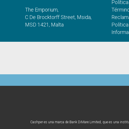
Polític
The Emporium,
Término
C De Brocktorff Street, Msida,
Reclam
MSD 1421, Malta
Polític
Informa
Cashper es una marca de Bank DiMare Limited, que es una instituci