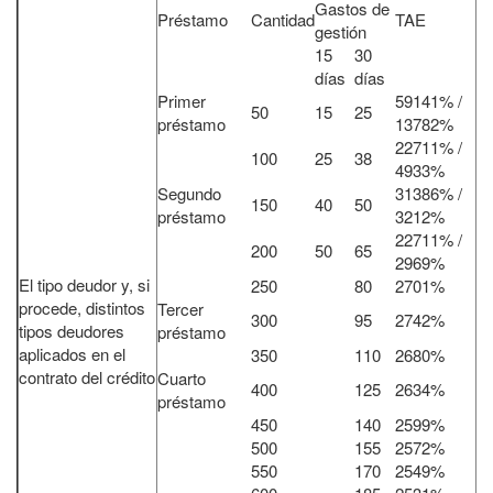
Gastos de
Préstamo
Cantidad
TAE
gestión
15
30
días
días
Primer
59141% /
50
15
25
préstamo
13782%
22711% /
100
25
38
4933%
Segundo
31386% /
150
40
50
préstamo
3212%
22711% /
200
50
65
2969%
El tipo deudor y, si
250
80
2701%
procede, distintos
Tercer
300
95
2742%
tipos deudores
préstamo
aplicados en el
350
110
2680%
contrato del crédito
Cuarto
400
125
2634%
préstamo
450
140
2599%
500
155
2572%
550
170
2549%