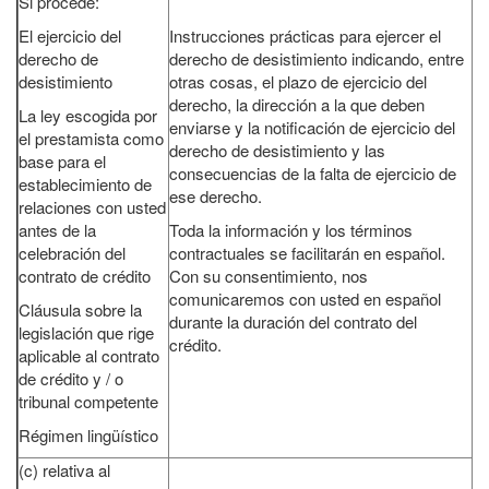
Si procede:
El ejercicio del
Instrucciones prácticas para ejercer el
derecho de
derecho de desistimiento indicando, entre
desistimiento
otras cosas, el plazo de ejercicio del
derecho, la dirección a la que deben
La ley escogida por
enviarse y la notificación de ejercicio del
el prestamista como
derecho de desistimiento y las
base para el
consecuencias de la falta de ejercicio de
establecimiento de
ese derecho.
relaciones con usted
antes de la
Toda la información y los términos
celebración del
contractuales se facilitarán en español.
contrato de crédito
Con su consentimiento, nos
comunicaremos con usted en español
Cláusula sobre la
durante la duración del contrato del
legislación que rige
crédito.
aplicable al contrato
de crédito y / o
tribunal competente
Régimen lingüístico
(c) relativa al