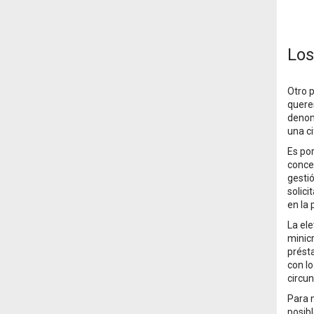
Los
Otro p
quere
denomi
una ci
Es por
concep
gesti
solici
en la 
La ele
minic
prést
con lo
circun
Para m
posibl