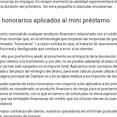
incurras en impagos. En ningún momento la cantidad experimentará mo
la duración del préstamo. Sin letra pequeña ni cláusulas encubiertas.
 honorarios aplicados al mini préstamo
unto esencial de cualquier producto financiero relacionado con el crédito
mos recordar que, en la terminología que emplean las empresas de gesti
nados “honorarios”. La razón estriba en que, al tratarse de operaciones 
fra irreal y desfigurada que conduce a error a los clientes.
 ello que preferimos aludir al incremento en el importe de la devolución c
to relativo a la tramitación y, por ello, no es posible adelantar el plaz
ón ya han sido cargados en el importe total. Aplicamos este concepto 
tada y del plazo de reintegro del dinero, para este cálculo puede utilizar
página principal de Cashper.es y en la tabla relativa a los importes de de
vada cuantía de estos honorarios con respecto a los aplicados a los pré
rédito es considerado un producto financiero de riesgo para el prestam
amos al momento, con lo que el número de solicitudes se eleva expone
 que las entidades financieras de crédito que los ofrecen elevan la cu
stancia.
ayor confianza del cliente, nuestros operadores les informan puntualme
e, situaciones de impago.