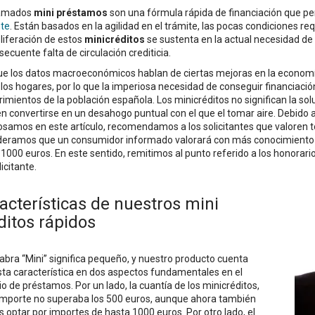
lamados
mini préstamos
son una fórmula rápida de financiación que pe
nte
. Están basados en la agilidad en el trámite, las pocas condiciones req
liferación de estos
minicréditos
se sustenta en la actual necesidad de 
secuente falta de circulación crediticia.
e los datos macroeconómicos hablan de ciertas mejoras en la economía 
los hogares, por lo que la imperiosa necesidad de conseguir financiació
imientos de la población española. Los minicréditos no significan la solu
 convertirse en un desahogo puntual con el que el tomar aire. Debido a 
samos en este artículo, recomendamos a los solicitantes que valoren to
deramos que un consumidor informado valorará con más conocimiento la
1000 euros. En este sentido, remitimos al punto referido a los honorar
licitante.
acterísticas de nuestros mini
ditos rápidos
abra “Mini” significa pequeño, y nuestro producto cuenta
sta característica en dos aspectos fundamentales en el
io de préstamos. Por un lado, la cuantía de los minicréditos,
importe no superaba los 500 euros, aunque ahora también
 optar por importes de hasta 1000 euros. Por otro lado, el