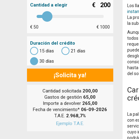
€
200
Cantidad a elegir
Los l
insta
La pro
la sub
€ 50
€ 1000
Aunqu
todos 
Duración del crédito
requer
pueden
15 días
21 días
desglo
30 días
consi
hasta 
del so
¡Solicita ya!
Car
Cantidad solicitada
200,00
cré
Gastos de gestión
65,00
Importe a devolver
265,00
Fecha de vencimiento*
06-09-2026
La pal
T.A.E.
2.968,7%
con e
Ejemplo T.A.E.
servic
cuyo 
podrás