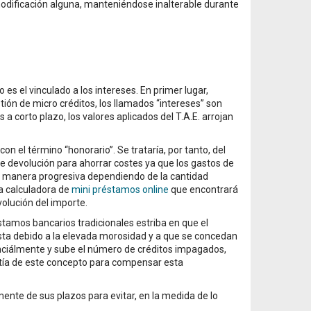
dificación alguna, manteniéndose inalterable durante
 es el vinculado a los intereses. En primer lugar,
ón de micro créditos, los llamados “intereses” son
a corto plazo, los valores aplicados del T.A.E. arrojan
on el término “honorario”. Se trataría, por tanto, del
o de devolución para ahorrar costes ya que los gastos de
de manera progresiva dependiendo de la cantidad
 la calculadora de
mini préstamos online
que encontrará
volución del importe.
stamos bancarios tradicionales estriba en que el
ista debido a la elevada morosidad y a que se concedan
nciálmente y sube el número de créditos impagados,
antía de este concepto para compensar esta
nte de sus plazos para evitar, en la medida de lo