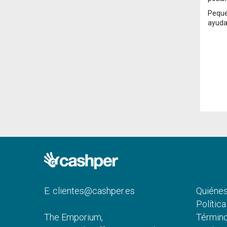
Peque
ayuda
E:
clientes@cashper.es
Quiéne
Polític
The Emporium,
Término