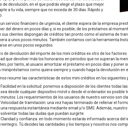
 de devolución, en el que podrás elegir el plazo que mejor
pte a tu vida, siempre que no exceda de 30 días. Rápido y
o.
 un servicio financiero de urgencia, el cliente espera de la empresa pre
er del dinero en pocos días y, si es posible, de los préstamos al mome
 sus clientes dispongan de créditos tan pronto como el sistema de tran
pera a unos pocos minutos. También contamos con la herramienta Instant
zarse en unos pocos segundos.
zo de devolución del importe de los mini créditos es otro de los factores
ad que devolver más los honorarios en periodos que no superan la mensu
en, por tanto, al usuario amortizar el préstamo en pocos días y poner su c
s minipréstamos como quiera siempre y cuando haga la devolución en e
s resumir las características de estos mini créditos en los siguientes 
Facilidad en la solicitud: ponemos a disposición de los clientes todas la
sea desde cualquier dispositivo móvil o desde el ordenador es posible t
minutos. Los requerimientos de los usuarios de nuestro servicio son cl
Velocidad de tramitación: una vez hayas terminado de rellenar el formul
una respuesta instantánea mediante email y/o SMS. Además, nuestro eq
solventar todas las dudas que puedan surgirte.
Claridad y confianza: en todo momento estarás informado acerca del im
reintegro. Tú decides las cantidades y los tiempos y nosotros nos com