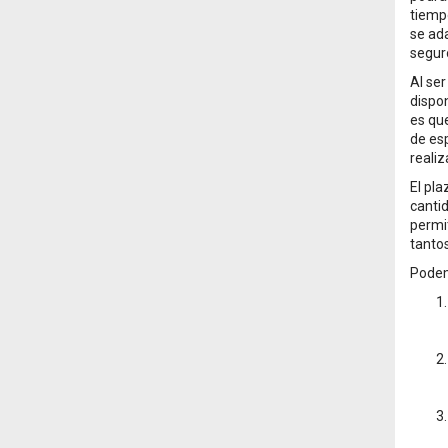
tiempo
se ada
segur
Al ser
dispon
es que
de es
reali
El pla
cantid
permit
tanto
Podemo