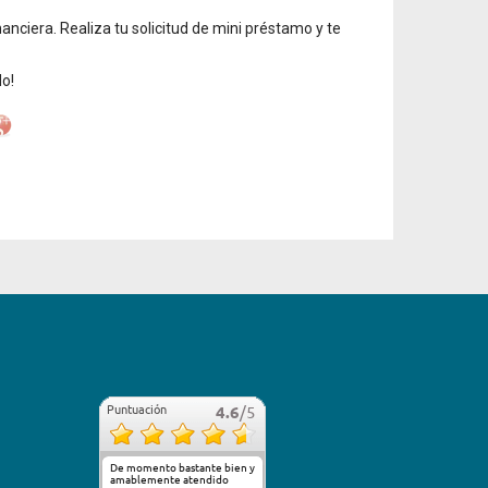
iera. Realiza tu solicitud de mini préstamo y te
o!
Puntuación
4.6
/5
De momento bastante bien y
amablemente atendido